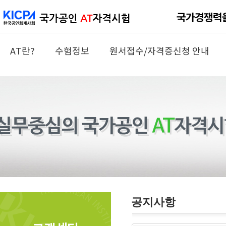
AT란?
수험정보
원서접수/자격증신청 안내
공지사항