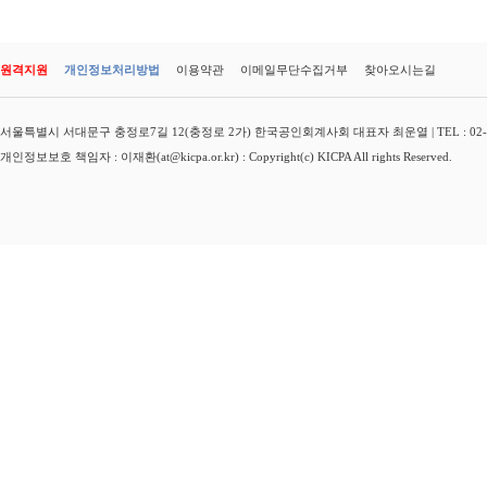
원격지원
개인정보처리방법
이용약관
이메일무단수집거부
찾아오시는길
서울특별시 서대문구 충정로7길 12(충정로 2가) 한국공인회계사회 대표자 최운열 | TEL : 02-3149-
개인정보보호 책임자 : 이재환(at@kicpa.or.kr) : Copyright(c) KICPA All rights Reserved.