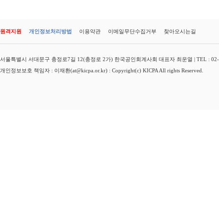
원격지원
개인정보처리방법
이용약관
이메일무단수집거부
찾아오시는길
서울특별시 서대문구 충정로7길 12(충정로 2가) 한국공인회계사회 대표자 최운열 | TEL : 02-3149-
개인정보보호 책임자 : 이재환(at@kicpa.or.kr) : Copyright(c) KICPA All rights Reserved.