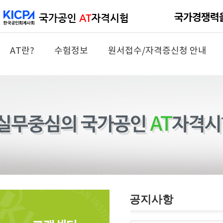
AT란?
수험정보
원서접수/자격증신청 안내
공지사항