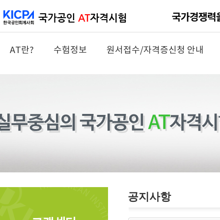
AT란?
수험정보
원서접수/자격증신청 안내
공지사항