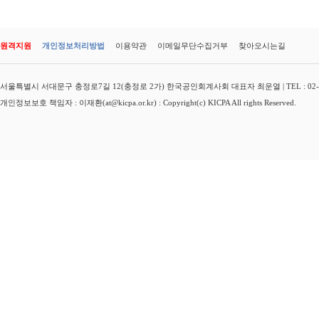
원격지원
개인정보처리방법
이용약관
이메일무단수집거부
찾아오시는길
서울특별시 서대문구 충정로7길 12(충정로 2가) 한국공인회계사회 대표자 최운열 | TEL : 02-3149-
개인정보보호 책임자 : 이재환(at@kicpa.or.kr) : Copyright(c) KICPA All rights Reserved.