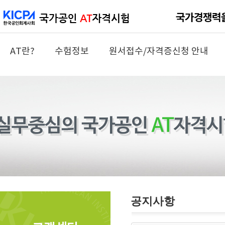
AT란?
수험정보
원서접수/자격증신청 안내
공지사항