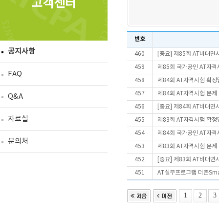
고객센터
번호
공지사항
460
[중요] 제85회 AT비대
459
제85회 국가공인 AT자격
FAQ
458
제84회 AT자격시험 확정
457
제84회 AT자격시험 문제
Q&A
456
[중요] 제84회 AT비대
자료실
455
제83회 AT자격시험 확정
454
제84회 국가공인 AT자격
문의처
453
제83회 AT자격시험 문제
452
[중요] 제83회 AT비대
451
AT실무프로그램 더존Smart
1
2
3