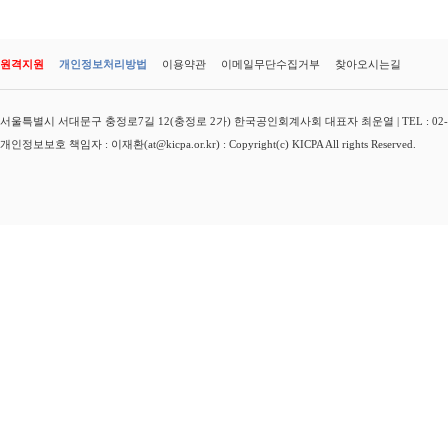
원격지원
개인정보처리방법
이용약관
이메일무단수집거부
찾아오시는길
서울특별시 서대문구 충정로7길 12(충정로 2가) 한국공인회계사회 대표자 최운열 | TEL : 02-3149-
개인정보보호 책임자 : 이재환(at@kicpa.or.kr) : Copyright(c) KICPA All rights Reserved.