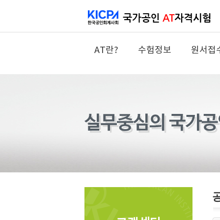
AT란?
수험정보
원서접