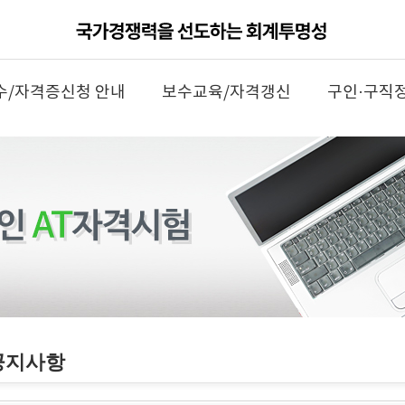
수/자격증신청 안내
보수교육/자격갱신
구인·구직
공지사항