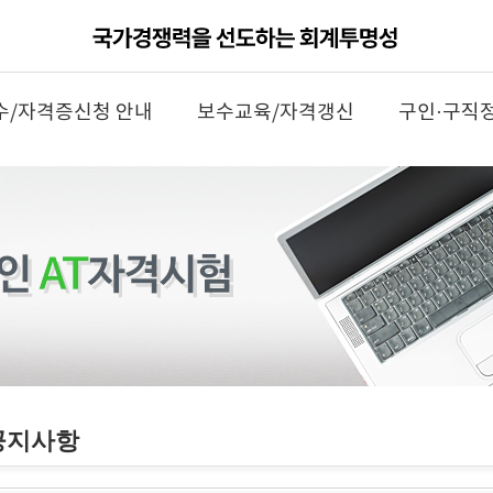
수/자격증신청 안내
보수교육/자격갱신
구인·구직
공지사항