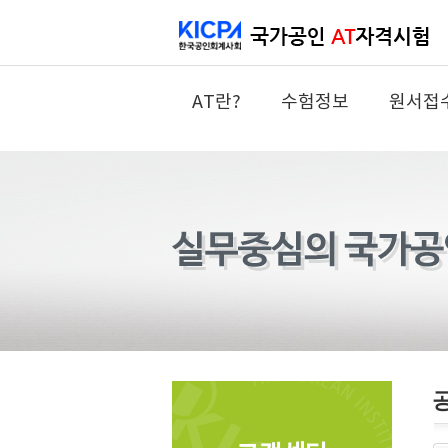
AT란?
수험정보
원서접