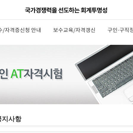
수/자격증신청 안내
보수교육/자격갱신
구인·구직
공지사항