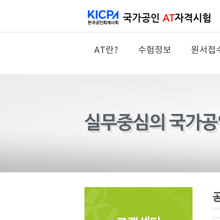
AT란?
수험정보
원서접