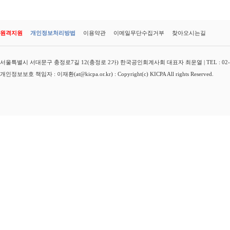
원격지원
개인정보처리방법
이용약관
이메일무단수집거부
찾아오시는길
서울특별시 서대문구 충정로7길 12(충정로 2가) 한국공인회계사회 대표자 최운열 | TEL : 02-3149-
개인정보보호 책임자 : 이재환(at@kicpa.or.kr) : Copyright(c) KICPA All rights Reserved.