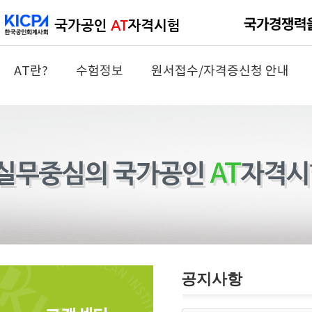
AT란?
수험정보
원서접수/자격증신청 안내
공지사항