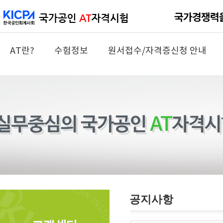
AT란?
수험정보
원서접수/자격증신청 안내
공지사항