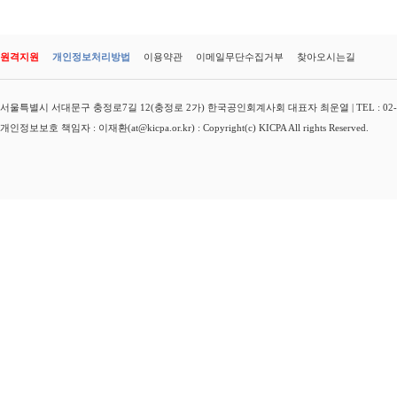
원격지원
개인정보처리방법
이용약관
이메일무단수집거부
찾아오시는길
서울특별시 서대문구 충정로7길 12(충정로 2가) 한국공인회계사회 대표자 최운열 | TEL : 02-3149-
개인정보보호 책임자 : 이재환(at@kicpa.or.kr) : Copyright(c) KICPA All rights Reserved.