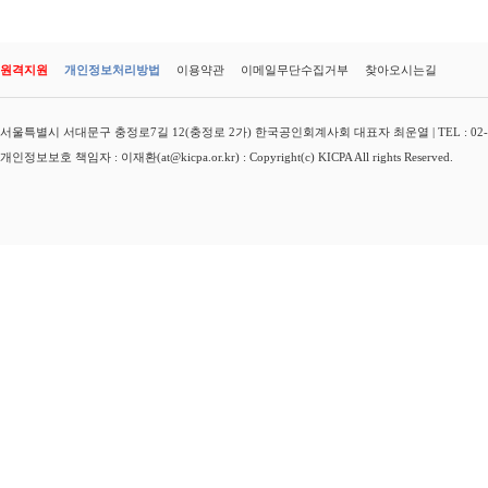
원격지원
개인정보처리방법
이용약관
이메일무단수집거부
찾아오시는길
서울특별시 서대문구 충정로7길 12(충정로 2가) 한국공인회계사회 대표자 최운열 | TEL : 02-3149-
개인정보보호 책임자 : 이재환(at@kicpa.or.kr) : Copyright(c) KICPA All rights Reserved.