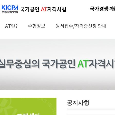
AT란?
수험정보
원서접수/자격증신청 안내
공지사항