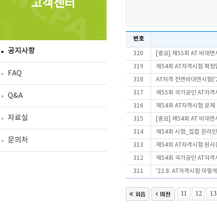
고객센터
번호
공지사항
320
[중요] 제55회 AT 비
319
제54회 AT자격시험 확정
FAQ
318
AT자격 전면비대면시험('2
317
제55회 국가공인 AT자격
Q&A
316
제54회 AT자격시험 문제
자료실
315
[중요] 제54회 AT 비
314
제54회 시험_집합 온라인
문의처
313
제54회 AT자격시험 원서
312
제54회 국가공인 AT자격
311
'22.8. AT자격시험 이렇
11
12
13