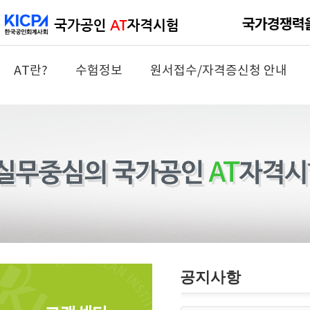
AT란?
수험정보
원서접수/자격증신청 안내
공지사항