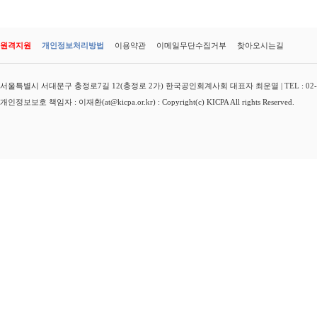
원격지원
개인정보처리방법
이용약관
이메일무단수집거부
찾아오시는길
서울특별시 서대문구 충정로7길 12(충정로 2가) 한국공인회계사회 대표자 최운열 | TEL : 02-3149-
개인정보보호 책임자 : 이재환(at@kicpa.or.kr) : Copyright(c) KICPA All rights Reserved.