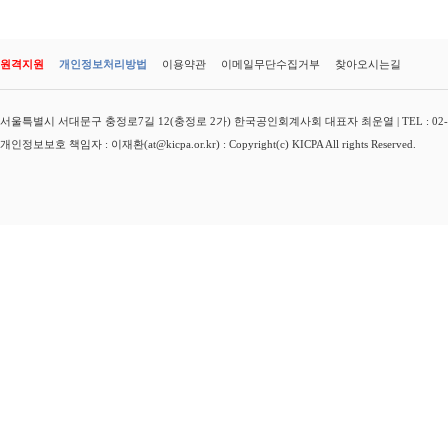
원격지원
개인정보처리방법
이용약관
이메일무단수집거부
찾아오시는길
서울특별시 서대문구 충정로7길 12(충정로 2가) 한국공인회계사회 대표자 최운열 | TEL : 02-3149-
개인정보보호 책임자 : 이재환(at@kicpa.or.kr) : Copyright(c) KICPA All rights Reserved.