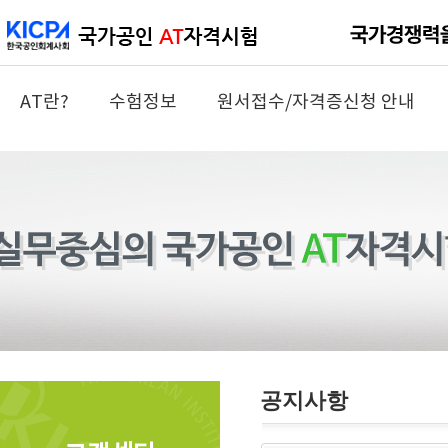
AT란?
수험정보
원서접수/자격증신청 안내
공지사항