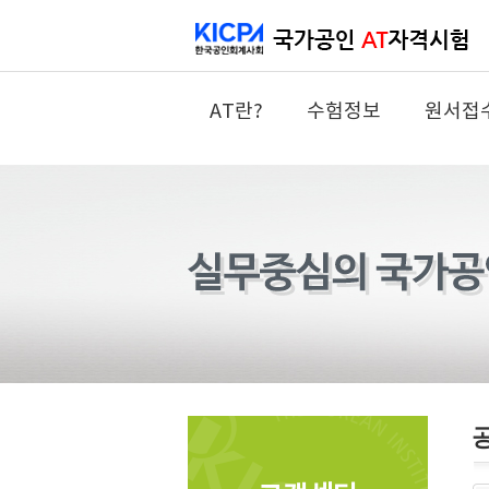
AT란?
수험정보
원서접