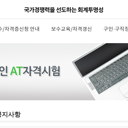
수/자격증신청 안내
보수교육/자격갱신
구인·구직
공지사항