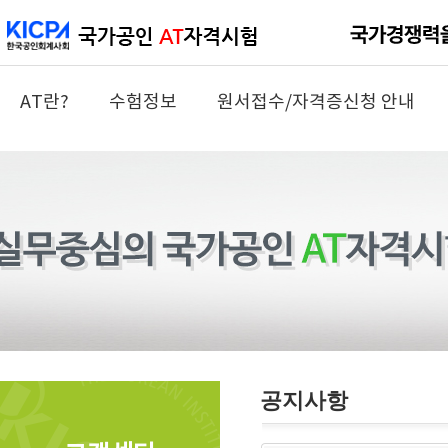
AT란?
수험정보
원서접수/자격증신청 안내
공지사항