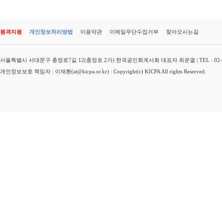
원격지원
개인정보처리방법
이용약관
이메일무단수집거부
찾아오시는길
서울특별시 서대문구 충정로7길 12(충정로 2가) 한국공인회계사회 대표자 최운열 | TEL : 02-3149-
개인정보보호 책임자 : 이재환(at@kicpa.or.kr) : Copyright(c) KICPA All rights Reserved.