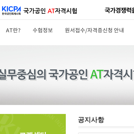
AT란?
수험정보
원서접수/자격증신청 안내
공지사항