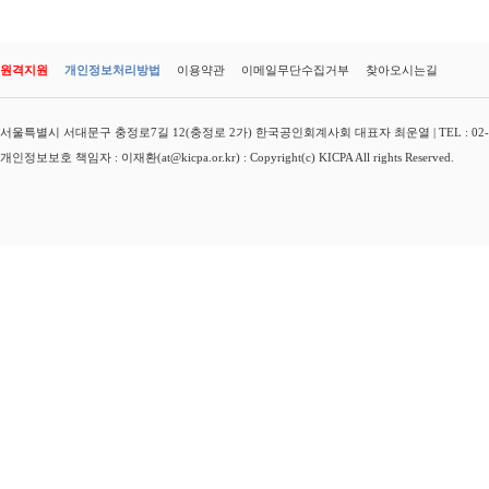
원격지원
개인정보처리방법
이용약관
이메일무단수집거부
찾아오시는길
서울특별시 서대문구 충정로7길 12(충정로 2가) 한국공인회계사회 대표자 최운열 | TEL : 02-3149-
개인정보보호 책임자 : 이재환(at@kicpa.or.kr) : Copyright(c) KICPA All rights Reserved.