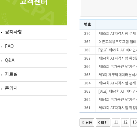
고객센터
번호
공지사항
370
제65회 AT자격시험 문제
369
더존교육용프로그램 업데이트
FAQ
368
[중요] 제65회 AT 비
367
제64회 AT자격시험 확정
Q&A
366
제65회 국가공인 AT자격
자료실
365
제3회 재무빅데이터분석사(
364
제64회 AT자격시험 문제
문의처
363
[중요] 제64회 AT 비
362
제64회 국가공인 AT자격
361
제63회 AT자격시험 확정
11
12
13