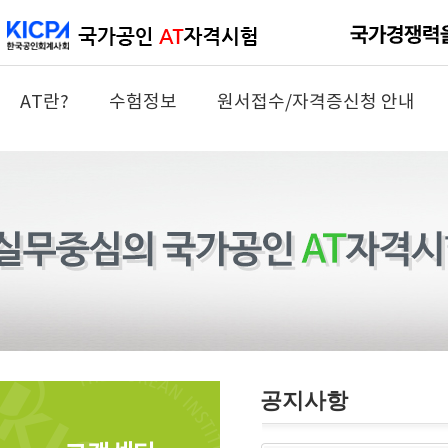
AT란?
수험정보
원서접수/자격증신청 안내
공지사항