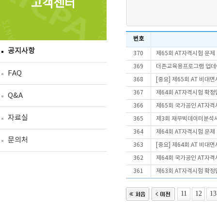
고객센터
번호
공지사항
370
제65회 AT자격시험 문제
369
더존교육용프로그램 업데이트
FAQ
368
[중요] 제65회 AT 비
367
제64회 AT자격시험 확정
Q&A
366
제65회 국가공인 AT자격
자료실
365
제3회 재무빅데이터분석사(
364
제64회 AT자격시험 문제
문의처
363
[중요] 제64회 AT 비
362
제64회 국가공인 AT자격
361
제63회 AT자격시험 확정
11
12
13