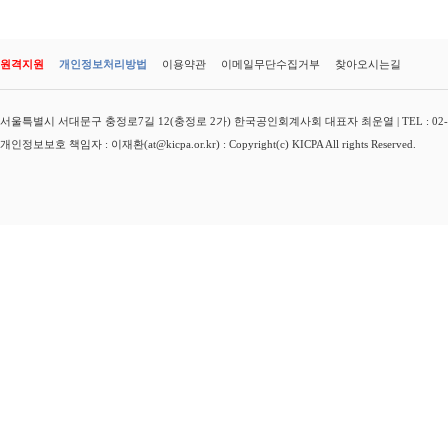
원격지원
개인정보처리방법
이용약관
이메일무단수집거부
찾아오시는길
서울특별시 서대문구 충정로7길 12(충정로 2가) 한국공인회계사회 대표자 최운열 | TEL : 02-3149-
개인정보보호 책임자 : 이재환(at@kicpa.or.kr) : Copyright(c) KICPA All rights Reserved.