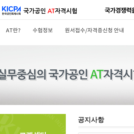
AT란?
수험정보
원서접수/자격증신청 안내
공지사항