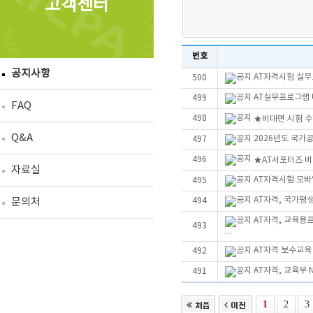
고객센터
번호
공지사항
AT자격시험 실무
500
AT실무프로그램 더
499
FAQ
498
★비대면 시험 수
Q&A
2026년도 국가
497
496
★AT서포터즈 
자료실
AT자격시험 모바
495
AT자격, 국가평
문의처
494
AT자격, 교육용
493
...
AT자격 보수교육
492
AT자격, 교육부 
491
1
2
3