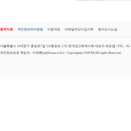
원격지원
개인정보처리방법
이용약관
이메일무단수집거부
찾아오시는길
서울특별시 서대문구 충정로7길 12(충정로 2가) 한국공인회계사회 대표자 최운열 | TEL : 02-3149-
개인정보보호 책임자 : 이재환(at@kicpa.or.kr) : Copyright(c) KICPA All rights Reserved.