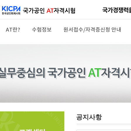
AT란?
수험정보
원서접수/자격증신청 안내
공지사항