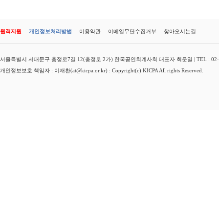
원격지원
개인정보처리방법
이용약관
이메일무단수집거부
찾아오시는길
서울특별시 서대문구 충정로7길 12(충정로 2가) 한국공인회계사회 대표자 최운열 | TEL : 02-3149-
개인정보보호 책임자 : 이재환(at@kicpa.or.kr) : Copyright(c) KICPA All rights Reserved.