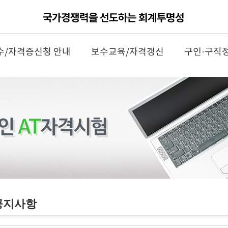
수/자격증신청 안내
보수교육/자격갱신
구인·구직
공지사항