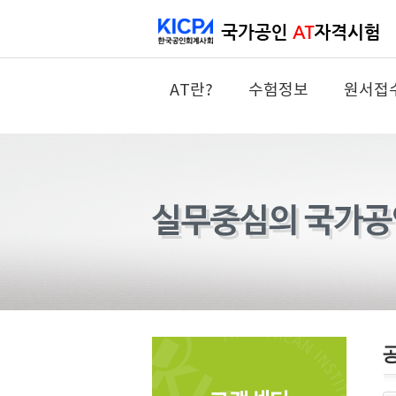
AT란?
수험정보
원서접