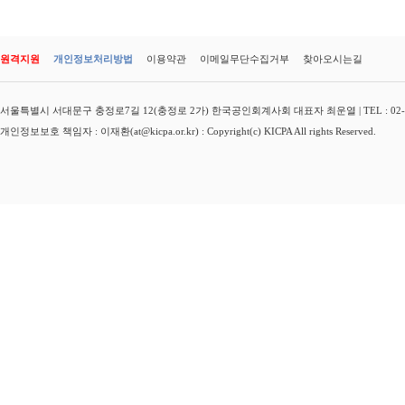
원격지원
개인정보처리방법
이용약관
이메일무단수집거부
찾아오시는길
서울특별시 서대문구 충정로7길 12(충정로 2가) 한국공인회계사회 대표자 최운열 | TEL : 02-3149-
개인정보보호 책임자 : 이재환(at@kicpa.or.kr) : Copyright(c) KICPA All rights Reserved.