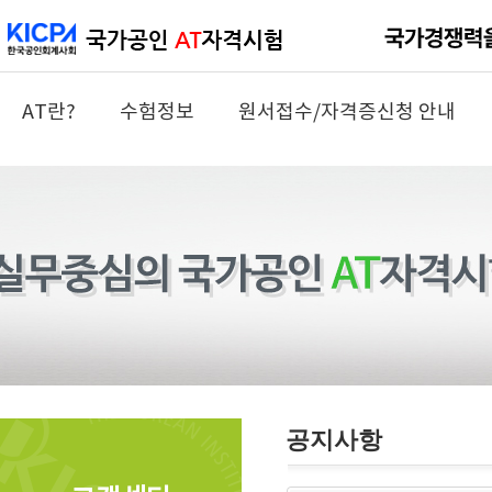
AT란?
수험정보
원서접수/자격증신청 안내
공지사항