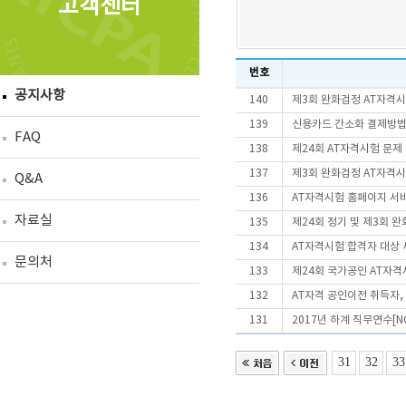
고객센터
번호
공지사항
140
제3회 완화검정 AT자격
139
신용카드 간소화 결제방법
FAQ
138
제24회 AT자격시험 문제
137
제3회 완화검정 AT자격시
Q&A
136
AT자격시험 홈페이지 서
자료실
135
제24회 정기 및 제3회 
134
AT자격시험 합격자 대상 
문의처
133
제24회 국가공인 AT자
132
AT자격 공인이전 취득자
131
2017년 하계 직무연수[N
31
32
33