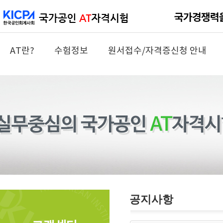
AT란?
수험정보
원서접수/자격증신청 안내
공지사항