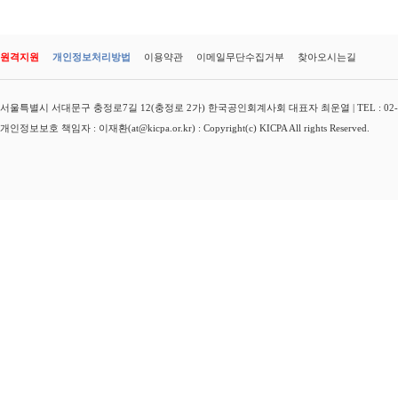
원격지원
개인정보처리방법
이용약관
이메일무단수집거부
찾아오시는길
서울특별시 서대문구 충정로7길 12(충정로 2가) 한국공인회계사회 대표자 최운열 | TEL : 02-3149-
개인정보보호 책임자 : 이재환(at@kicpa.or.kr) : Copyright(c) KICPA All rights Reserved.