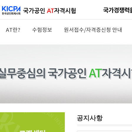
AT란?
수험정보
원서접수/자격증신청 안내
공지사항