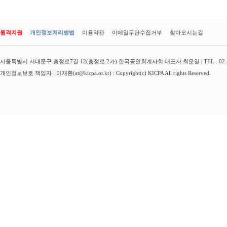
원격지원
개인정보처리방법
이용약관
이메일무단수집거부
찾아오시는길
서울특별시 서대문구 충정로7길 12(충정로 2가) 한국공인회계사회 대표자 최운열 | TEL : 02-3149-
개인정보보호 책임자 : 이재환(at@kicpa.or.kr) : Copyright(c) KICPA All rights Reserved.