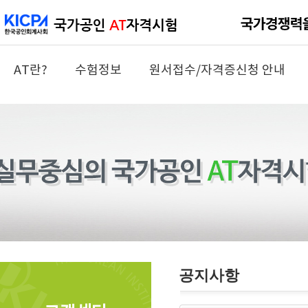
AT란?
수험정보
원서접수/자격증신청 안내
공지사항