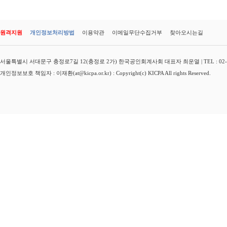
원격지원
개인정보처리방법
이용약관
이메일무단수집거부
찾아오시는길
서울특별시 서대문구 충정로7길 12(충정로 2가) 한국공인회계사회 대표자 최운열 | TEL : 02-3149-
개인정보보호 책임자 : 이재환(at@kicpa.or.kr) : Copyright(c) KICPA All rights Reserved.