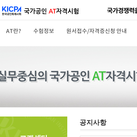
AT란?
수험정보
원서접수/자격증신청 안내
공지사항