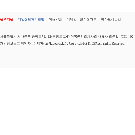
원격지원
개인정보처리방법
이용약관
이메일무단수집거부
찾아오시는길
서울특별시 서대문구 충정로7길 12(충정로 2가) 한국공인회계사회 대표자 최운열 | TEL : 02-3149-
개인정보보호 책임자 : 이재환(at@kicpa.or.kr) : Copyright(c) KICPA All rights Reserved.