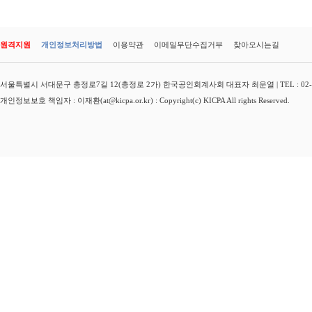
원격지원
개인정보처리방법
이용약관
이메일무단수집거부
찾아오시는길
서울특별시 서대문구 충정로7길 12(충정로 2가) 한국공인회계사회 대표자 최운열 | TEL : 02-3149-
개인정보보호 책임자 : 이재환(at@kicpa.or.kr) : Copyright(c) KICPA All rights Reserved.