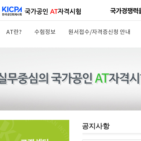
AT란?
수험정보
원서접수/자격증신청 안내
공지사항