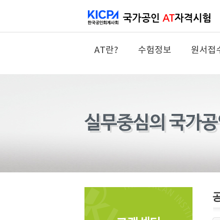
AT란?
수험정보
원서접