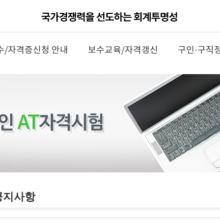
수/자격증신청 안내
보수교육/자격갱신
구인·구직
공지사항