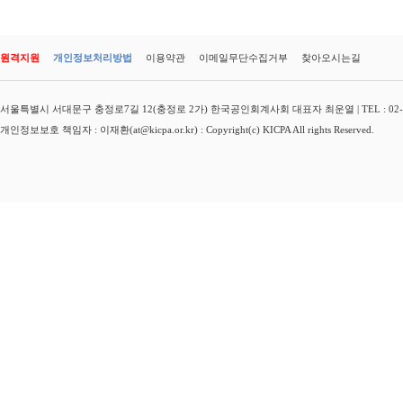
원격지원
개인정보처리방법
이용약관
이메일무단수집거부
찾아오시는길
서울특별시 서대문구 충정로7길 12(충정로 2가) 한국공인회계사회 대표자 최운열 | TEL : 02-3149-
개인정보보호 책임자 : 이재환(at@kicpa.or.kr) : Copyright(c) KICPA All rights Reserved.