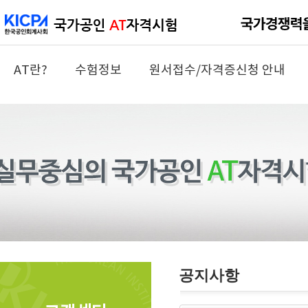
AT란?
수험정보
원서접수/자격증신청 안내
공지사항