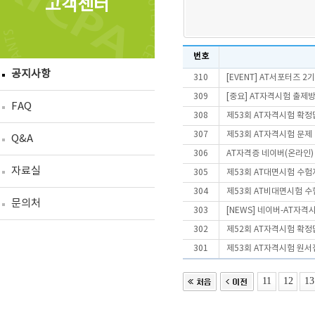
고객센터
번호
공지사항
310
[EVENT] AT서포터즈 2
309
[중요] AT자격시험 출제
FAQ
308
제53회 AT자격시험 확정
307
제53회 AT자격시험 문제
Q&A
306
AT자격증 네이버(온라인)
자료실
305
제53회 AT대면시험 수험
304
제53회 AT비대면시험 
문의처
303
[NEWS] 네이버-AT자격
302
제52회 AT자격시험 확정
301
제53회 AT자격시험 원서
11
12
13