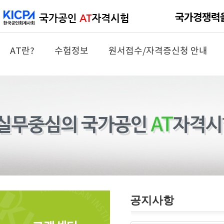
AT란?
수험정보
원서접수/자격증신청 안내
공지사항