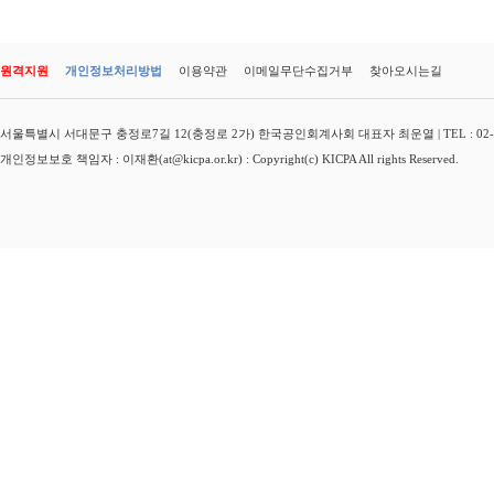
원격지원
개인정보처리방법
이용약관
이메일무단수집거부
찾아오시는길
서울특별시 서대문구 충정로7길 12(충정로 2가) 한국공인회계사회 대표자 최운열 | TEL : 02-3149-
개인정보보호 책임자 : 이재환(at@kicpa.or.kr) : Copyright(c) KICPA All rights Reserved.