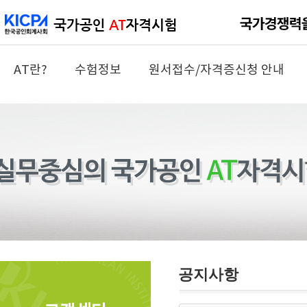
AT란?
수험정보
원서접수/자격증신청 안내
공지사항