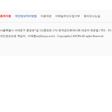
원격지원
개인정보처리방법
이용약관
이메일무단수집거부
찾아오시는길
서울특별시 서대문구 충정로7길 12(충정로 2가) 한국공인회계사회 대표자 최운열 | TEL : 02-3149-
개인정보보호 책임자 : 이재환(at@kicpa.or.kr) : Copyright(c) KICPA All rights Reserved.