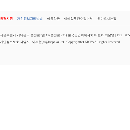
원격지원
개인정보처리방법
이용약관
이메일무단수집거부
찾아오시는길
서울특별시 서대문구 충정로7길 12(충정로 2가) 한국공인회계사회 대표자 최운열 | TEL : 02-3149-
개인정보보호 책임자 : 이재환(at@kicpa.or.kr) : Copyright(c) KICPA All rights Reserved.