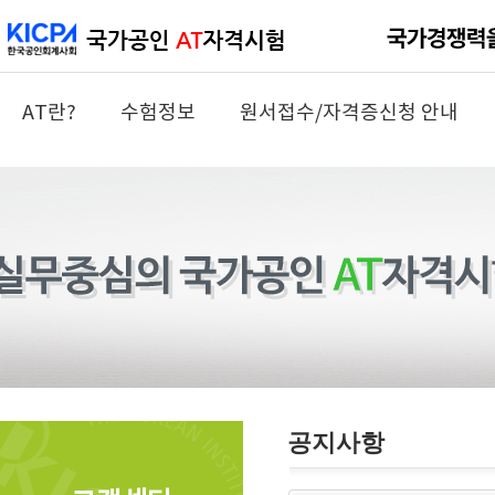
AT란?
수험정보
원서접수/자격증신청 안내
공지사항