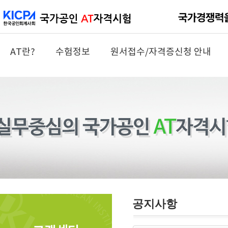
AT란?
수험정보
원서접수/자격증신청 안내
공지사항