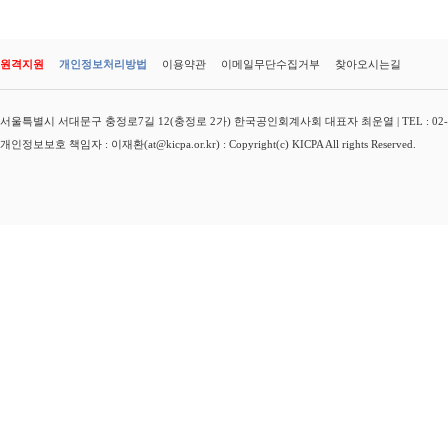
원격지원
개인정보처리방법
이용약관
이메일무단수집거부
찾아오시는길
서울특별시 서대문구 충정로7길 12(충정로 2가) 한국공인회계사회 대표자 최운열 | TEL : 02-3149-
개인정보보호 책임자 : 이재환(at@kicpa.or.kr) : Copyright(c) KICPA All rights Reserved.