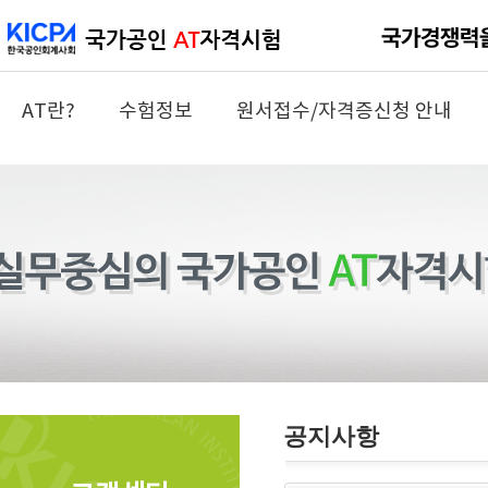
AT란?
수험정보
원서접수/자격증신청 안내
공지사항