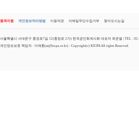
원격지원
개인정보처리방법
이용약관
이메일무단수집거부
찾아오시는길
서울특별시 서대문구 충정로7길 12(충정로 2가) 한국공인회계사회 대표자 최운열 | TEL : 02-3149-
개인정보보호 책임자 : 이재환(at@kicpa.or.kr) : Copyright(c) KICPA All rights Reserved.