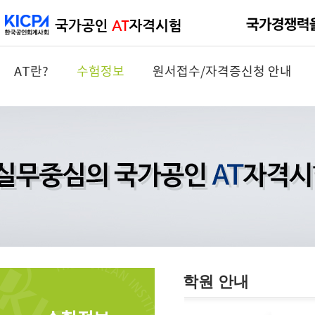
AT란?
수험정보
원서접수/자격증신청 안내
학원 안내