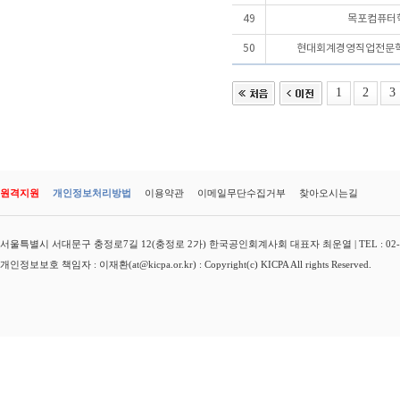
49
목포컴퓨터
50
현대회계경영직업전문
1
2
3
원격지원
개인정보처리방법
이용약관
이메일무단수집거부
찾아오시는길
서울특별시 서대문구 충정로7길 12(충정로 2가) 한국공인회계사회 대표자 최운열 | TEL : 02-3149-
개인정보보호 책임자 : 이재환(at@kicpa.or.kr) : Copyright(c) KICPA All rights Reserved.