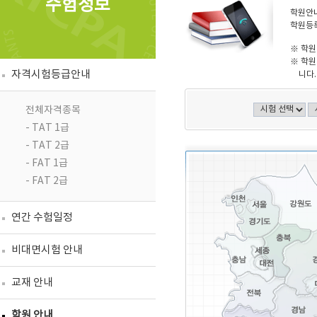
수험정보
학원안내
학원등록
※ 학원
※ 학원
자격시험등급안내
니다.
전체자격종목
- TAT 1급
- TAT 2급
- FAT 1급
- FAT 2급
연간 수험일정
비대면시험 안내
교재 안내
학원 안내