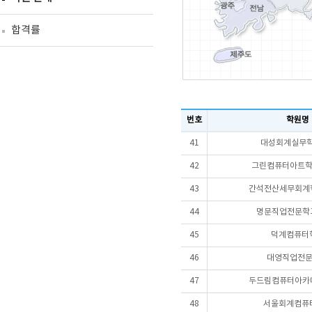
합격률
번호
학원명
41
대성회계실무학
42
그린컴퓨터아트학원
43
간석전산세무회계학
44
명문직업전문학교
45
덕계컴퓨터
46
대영직업전
47
두드림컴퓨터아카데
48
서울회계컴퓨