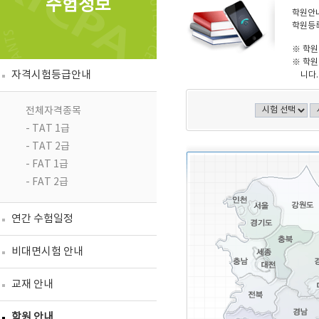
수험정보
학원안내
학원등록
※ 학원
※ 학원
자격시험등급안내
니다.
전체자격종목
- TAT 1급
- TAT 2급
- FAT 1급
- FAT 2급
연간 수험일정
비대면시험 안내
교재 안내
학원 안내