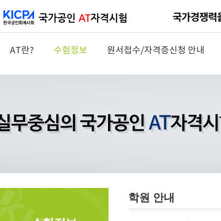
AT란?
수험정보
원서접수/자격증신청 안내
학원 안내