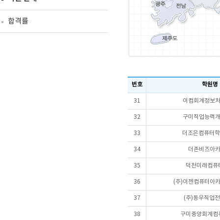
합격률
번호
학원명
31
이컴회계정보
32
구미직업능력
33
더조은컴퓨터학
34
더존비즈아
35
덕천미래컴퓨
36
(주)이젠컴퓨터아카
37
(주)동우직업
38
구미중앙회계컴