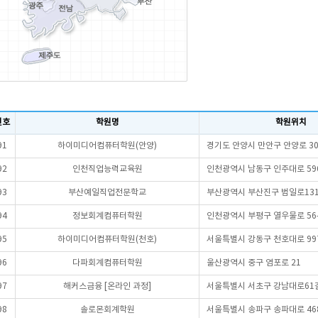
번호
학원명
학원위치
91
하이미디어컴퓨터학원(안양)
경기도 안양시 만안구 안양로 30
92
인천직업능력교육원
인천광역시 남동구 인주대로 59
93
부산예일직업전문학교
부산광역시 부산진구 범일로131
94
정보회계컴퓨터학원
인천광역시 부평구 열우물로 56
95
하이미디어컴퓨터학원(천호)
서울특별시 강동구 천호대로 99
96
다파회계컴퓨터학원
울산광역시 중구 염포로 21
97
해커스금융 [온라인 과정]
서울특별시 서초구 강남대로61길
98
솔로몬회계학원
서울특별시 송파구 송파대로 46