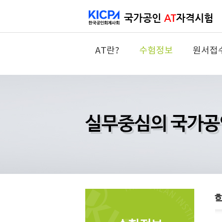
AT란?
수험정보
원서접