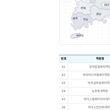
번호
학원명
61
상아탑컴퓨터학
62
하이미디어컴퓨터학원(
63
덕천금화컴퓨터학
64
뉴존회계학원
65
리더스컴퓨터아카데
66
리더스전산회계학