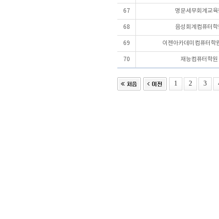
67
명문세무회계교육
68
음성회계컴퓨터학
69
이젠아카데미컴퓨터학원
70
재능컴퓨터학원
1
2
3