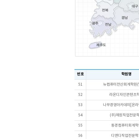
번호
학원명
51
뉴컴퓨터전산회계학원(
52
라온디자인콘텐츠
53
나무경영아카데미[온라
54
(주)제원직업전문
55
동경컴퓨터회계학
56
디앤디직업전문학