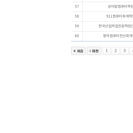
57
상아탑컴퓨터학
58
911컴퓨터회계학
59
한국산업직업전문학원(
60
명덕컴퓨터전산회계
1
2
3