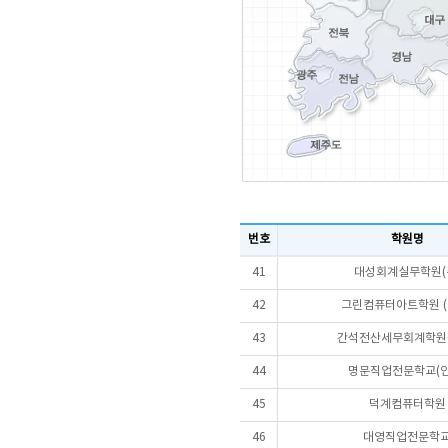
번호
학원명
41
대성회계실무학원(
42
그린컴퓨터아트학원 (
43
간석전산세무회계학원(
44
명문직업전문학교(인
45
덕계컴퓨터학원
46
대영직업전문학