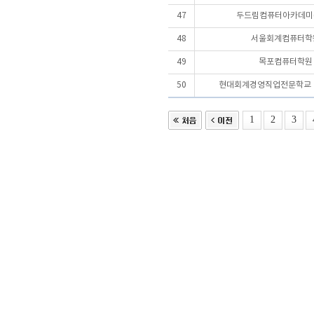
47
두드림컴퓨터아카데미(
48
서울회계컴퓨터학
49
목포컴퓨터학원
50
현대회계경영직업전문학교
1
2
3