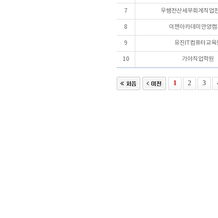
7
우쌤전산세무회계직업
8
이젠아카데미안양캠
9
유진IT컴퓨터교육
10
가야직업학원
1
2
3