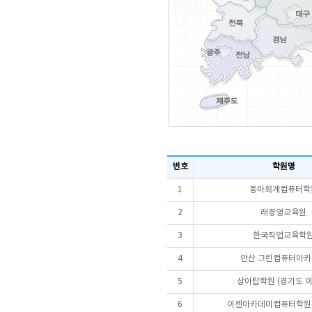
번호
학원명
1
동아회계컴퓨터학
2
래경영교육원
3
한국직업교육학
4
안산 그린컴퓨터아
5
상아탑학원 (경기도 이
6
이젠아카데미컴퓨터학원(