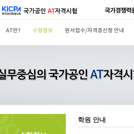
AT란?
수험정보
원서접수/자격증신청 안내
학원 안내