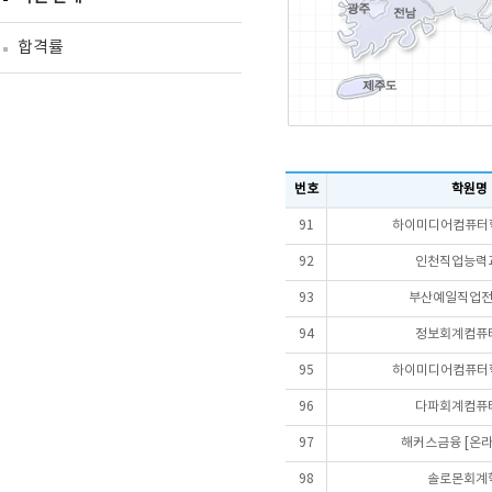
합격률
번호
학원명
91
하이미디어컴퓨터학
92
인천직업능력
93
부산예일직업
94
정보회계컴퓨
95
하이미디어컴퓨터학
96
다파회계컴퓨
97
해커스금융 [온라
98
솔로몬회계