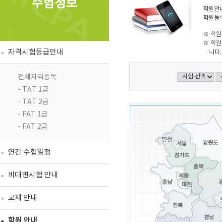
수험정보
학원안내
학원등록
※ 학원
※ 학원
자격시험등급안내
니다.
전체자격종목
- TAT 1급
- TAT 2급
- FAT 1급
- FAT 2급
연간 수험일정
비대면시험 안내
교재 안내
학원 안내