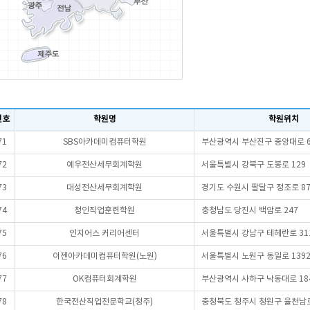
번호
학원명
학원위치
71
SBS아카데미컴퓨터학원
부산광역시 부산진구 중앙대로 6
72
예우전산세무회계학원
서울특별시 강북구 도봉로 129
73
대성전산세무회계학원
경기도 수원시 팔달구 정조로 87
74
청인직업훈련학원
충청남도 당진시 백암로 247
75
인지어스 커리어센터
서울특별시 강남구 테헤란로 31
76
이젠아카데미컴퓨터학원(노원)
서울특별시 노원구 동일로 139
77
OK컴퓨터회계학원
부산광역시 사하구 낙동대로 18
78
한국전산직업전문학교(청주)
충청북도 청주시 청원구 율천남로