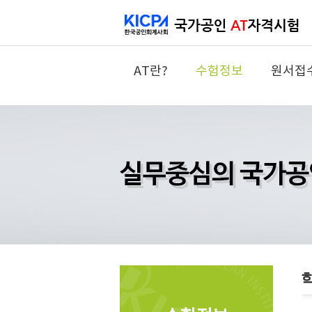
AT란?
수험정보
원서접