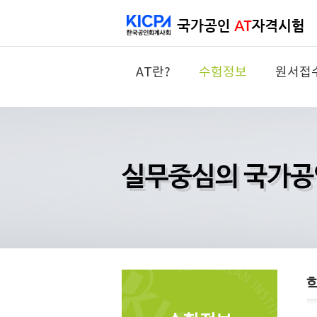
AT란?
수험정보
원서접