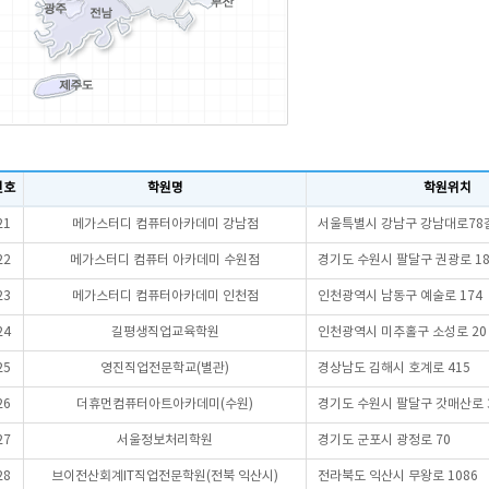
번호
학원명
학원위치
21
메가스터디 컴퓨터아카데미 강남점
서울특별시 강남구 강남대로78길
22
메가스터디 컴퓨터 아카데미 수원점
경기도 수원시 팔달구 권광로 18
23
메가스터디 컴퓨터아카데미 인천점
인천광역시 남동구 예술로 174
24
길평생직업교육학원
인천광역시 미추홀구 소성로 20
25
영진직업전문학교(별관)
경상남도 김해시 호계로 415
26
더휴먼컴퓨터아트아카데미(수원)
경기도 수원시 팔달구 갓매산로 
27
서울정보처리학원
경기도 군포시 광정로 70
28
브이전산회계IT직업전문학원(전북 익산시)
전라북도 익산시 무왕로 1086