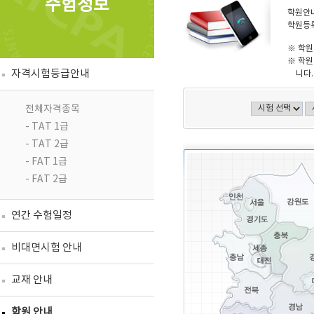
수험정보
학원안내
학원등록
※ 학원
※ 학원
자격시험등급안내
니다.
전체자격종목
- TAT 1급
- TAT 2급
- FAT 1급
- FAT 2급
연간 수험일정
비대면시험 안내
교재 안내
학원 안내