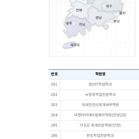
번호
학원명
201
양산IT직업학교
202
뉴장유직업전문학교
203
이대진전산회계세무학원
204
이젠아카데미컴퓨터학원(안양2관)
205
더조은 회계전문학원(인천)
206
한도직업전문학교