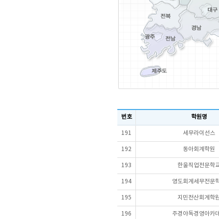
번호
학원명
191
세무라이선스
192
동아회계학원
193
한울직업전문학
194
영도회계세무전문
195
지민전산회계학
196
주경야독경영아카