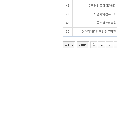
47
두드림컴퓨터아카데미(
48
서울회계컴퓨터학
49
목포컴퓨터학원
50
현대회계경영직업전문학교
1
2
3