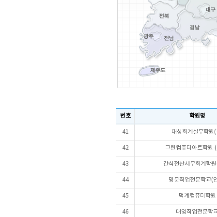
번호
학원명
41
대성회계실무학원(
42
그린컴퓨터아트학원 (
43
간석전산세무회계학원(
44
명문직업전문학교(인
45
덕계컴퓨터학원
46
대영직업전문학