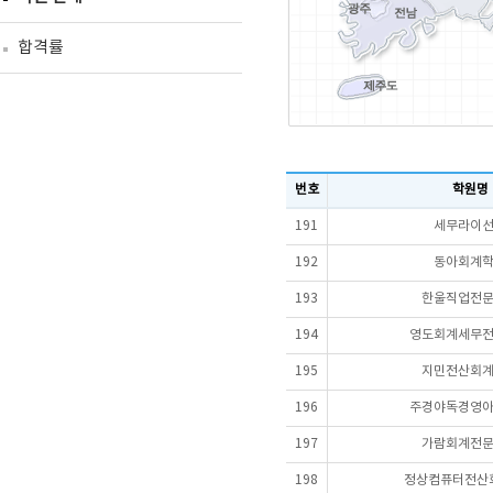
합격률
번호
학원명
191
세무라이
192
동아회계
193
한울직업전
194
영도회계세무
195
지민전산회
196
주경야독경영
197
가람회계전
198
정상컴퓨터전산