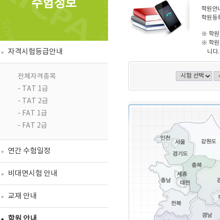
수험정보
학원안내
학원등록
※ 학원
※ 학원
자격시험등급안내
니다.
전체자격종목
- TAT 1급
- TAT 2급
- FAT 1급
- FAT 2급
연간 수험일정
비대면시험 안내
교재 안내
학원 안내