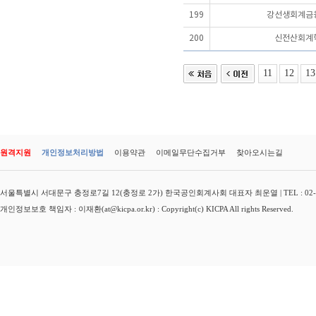
199
강선생회계금
200
신전산회계
11
12
13
원격지원
개인정보처리방법
이용약관
이메일무단수집거부
찾아오시는길
서울특별시 서대문구 충정로7길 12(충정로 2가) 한국공인회계사회 대표자 최운열 | TEL : 02-3149-
개인정보보호 책임자 : 이재환(at@kicpa.or.kr) : Copyright(c) KICPA All rights Reserved.