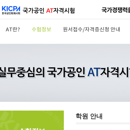
AT란?
수험정보
원서접수/자격증신청 안내
학원 안내