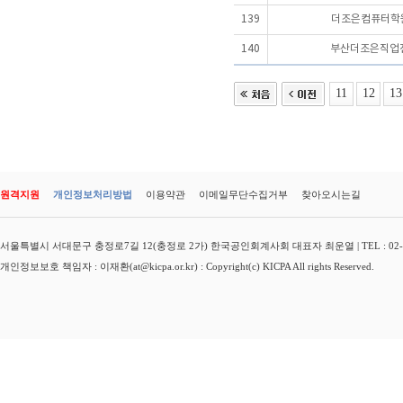
139
더조은컴퓨터학원
140
부산더조은직업
11
12
13
원격지원
개인정보처리방법
이용약관
이메일무단수집거부
찾아오시는길
서울특별시 서대문구 충정로7길 12(충정로 2가) 한국공인회계사회 대표자 최운열 | TEL : 02-3149-
개인정보보호 책임자 : 이재환(at@kicpa.or.kr) : Copyright(c) KICPA All rights Reserved.