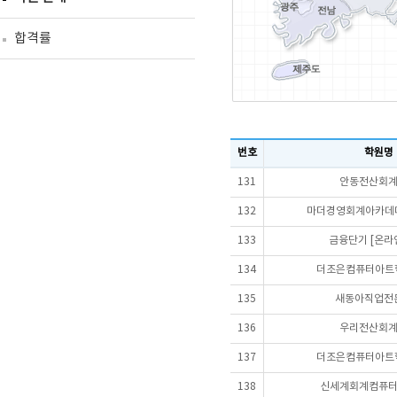
합격률
번호
학원명
131
안동전산회
132
마더경영회계아카데미
133
금융단기 [온라
134
더조은컴퓨터아트학
135
새동아직업전
136
우리전산회
137
더조은컴퓨터아트학
138
신세계회계컴퓨