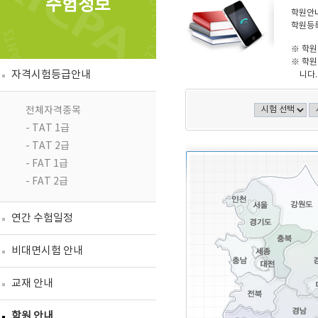
수험정보
학원안내
학원등록
※ 학원
※ 학원
자격시험등급안내
니다.
전체자격종목
- TAT 1급
- TAT 2급
- FAT 1급
- FAT 2급
연간 수험일정
비대면시험 안내
교재 안내
학원 안내