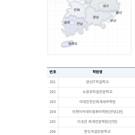
번호
학원명
201
양산IT직업학교
202
뉴장유직업전문학교
203
이대진전산회계세무학원
204
이젠아카데미컴퓨터학원(안양2관)
205
더조은 회계전문학원(인천)
206
한도직업전문학교