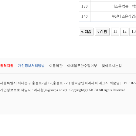
139
더조은컴퓨터학원
140
부산더조은직업
11
12
13
원격지원
개인정보처리방법
이용약관
이메일무단수집거부
찾아오시는길
서울특별시 서대문구 충정로7길 12(충정로 2가) 한국공인회계사회 대표자 최운열 | TEL : 02-3149-
개인정보보호 책임자 : 이재환(at@kicpa.or.kr) : Copyright(c) KICPA All rights Reserved.