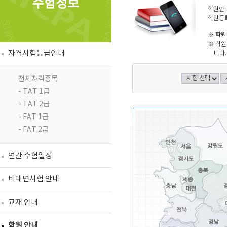
수험정보
학원안내
학원등록
※ 학원
※ 학원
자격시험등급안내
니다.
전체자격종목
- TAT 1급
- TAT 2급
- FAT 1급
- FAT 2급
연간 수험일정
비대면시험 안내
교재 안내
학원 안내