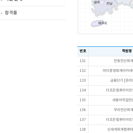
합격률
번호
학원명
131
안동전산회
132
마더경영회계아카데미
133
금융단기 [온라
134
더조은컴퓨터아트학
135
새동아직업전
136
우리전산회
137
더조은컴퓨터아트학
138
신세계회계컴퓨